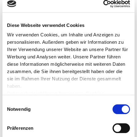
nicht, Kontakt mit uns aufzunehmen. Alle Anfragen
sind kostenlos und unverbindlich. Selbstverständlich
werden ohne Ihr Einverständnis zu keiner Zeit
persönliche Daten an Dritte weiter gegeben. Lesen Sie
Diese Webseite verwendet Cookies
dazu bitte unsere
Datenschutzerklärung
.
Wir verwenden Cookies, um Inhalte und Anzeigen zu
Gerne können Sie uns auch eine E - Mail an
personalisieren. Außerdem geben wir Informationen zu
info@cs.ths-elektronik.de
senden, ohne das Formular
Ihrer Verwendung unserer Website an unsere Partner für
zu verwenden. Bitte auch in diesem Fall unsere
Werbung und Analysen weiter. Unsere Partner führen
Datenschutzerklärung
beachten. Vielen Dank.
diese Informationen möglicherweise mit weiteren Daten
Felder mit
*
sind Pflichtfelder.
zusammen, die Sie ihnen bereitgestellt haben oder die
sie im Rahmen Ihrer Nutzung der Dienste gesammelt
haben.
Datenschutzerklärung
Impressum
Cookies
Einwilligungsauswahl
Notwendig
Präferenzen