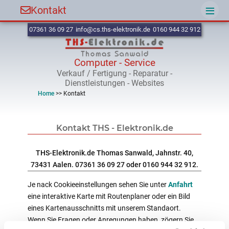
≡
Kontakt
07361 36 09 27
info@cs.ths-elektronik.de
0160 944 32 912
Computer - Service
Verkauf / Fertigung - Reparatur -
Dienstleistungen - Websites
Home
>>
Kontakt
Kontakt THS - Elektronik.de
THS-Elektronik.de Thomas Sanwald, Jahnstr. 40,
73431 Aalen. 07361 36 09 27 oder 0160 944 32 912.
Je nack Cookieeinstellungen sehen Sie unter
Anfahrt
eine interaktive Karte mit Routenplaner oder ein Bild
eines Kartenausschnitts mit unserem Standaort.
Wenn Sie Fragen oder Anregungen haben, zögern Sie